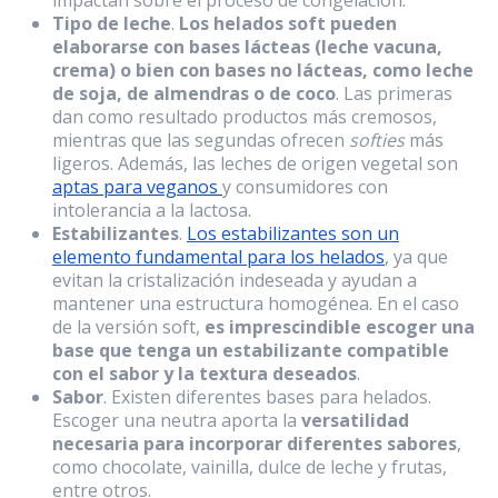
impactan sobre el proceso de congelación.
Tipo de leche
.
Los helados soft pueden
elaborarse con bases lácteas (leche vacuna,
crema) o bien con bases no lácteas, como leche
de soja, de almendras o de coco
. Las primeras
dan como resultado productos más cremosos,
mientras que las segundas ofrecen
softies
más
ligeros. Además, las leches de origen vegetal son
aptas para veganos
y consumidores con
intolerancia a la lactosa.
Estabilizantes
.
Los estabilizantes son un
elemento fundamental para los helados
, ya que
evitan la cristalización indeseada y ayudan a
mantener una estructura homogénea. En el caso
de la versión soft,
es imprescindible escoger una
base que tenga un estabilizante compatible
con el sabor y la textura deseados
.
Sabor
. Existen diferentes bases para helados.
Escoger una neutra aporta la
versatilidad
necesaria para incorporar diferentes sabores
,
como chocolate, vainilla, dulce de leche y frutas,
entre otros.