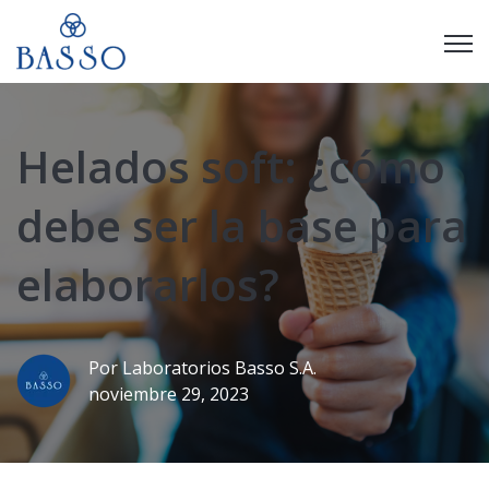
Open
Helados soft: ¿cómo
debe ser la base para
elaborarlos?
Por
Laboratorios Basso S.A.
noviembre 29, 2023