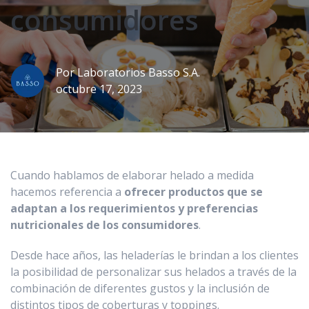
consumidores
Por
Laboratorios Basso S.A.
octubre 17, 2023
Cuando hablamos de elaborar helado a medida
hacemos referencia a
ofrecer productos que se
adaptan a los requerimientos y preferencias
nutricionales de los consumidores
.
Desde hace años, las heladerías le brindan a los clientes
la posibilidad de personalizar sus helados a través de la
combinación de diferentes gustos y la inclusión de
distintos tipos de coberturas y toppings.